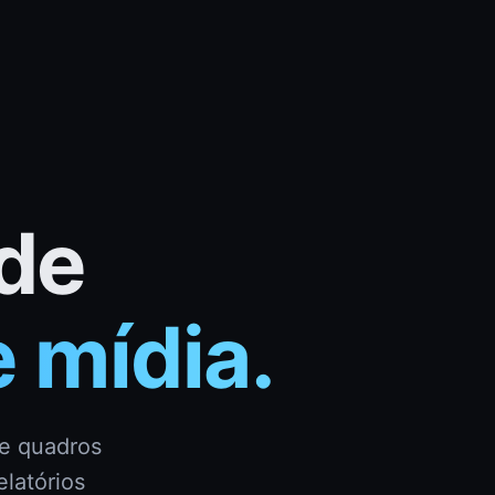
 de
 mídia.
de quadros
elatórios