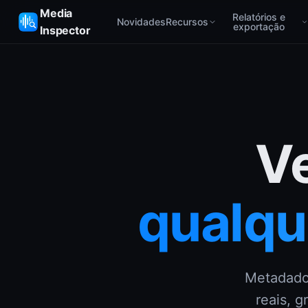
Media
Relatórios e
Novidades
Recursos
exportação
Inspector
Ve
qualqu
Metadados
reais, g