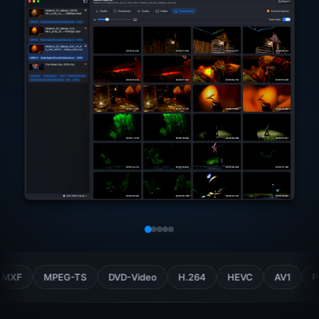
MPEG-TS
DVD-Video
H.264
HEVC
AV1
ProRes